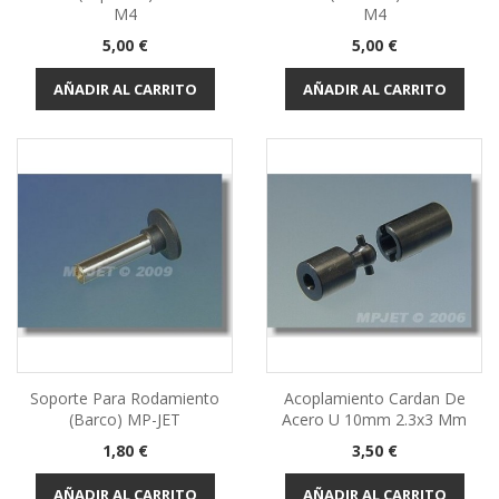
M4
M4
Precio
Precio
5,00 €
5,00 €
AÑADIR AL CARRITO
AÑADIR AL CARRITO
Soporte Para Rodamiento
Acoplamiento Cardan De
(barco) MP-JET
Acero U 10mm 2.3x3 Mm
Precio
Precio
1,80 €
3,50 €
AÑADIR AL CARRITO
AÑADIR AL CARRITO