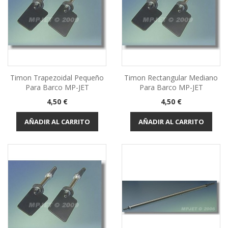
Timon Trapezoidal Pequeño
Timon Rectangular Mediano
Para Barco MP-JET
Para Barco MP-JET
Precio
Precio
4,50 €
4,50 €
AÑADIR AL CARRITO
AÑADIR AL CARRITO