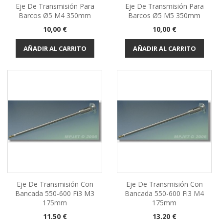
Eje De Transmisión Para
Eje De Transmisión Para
Barcos Ø5 M4 350mm
Barcos Ø5 M5 350mm
Precio
Precio
10,00 €
10,00 €
AÑADIR AL CARRITO
AÑADIR AL CARRITO
Eje De Transmisión Con
Eje De Transmisión Con
Bancada 550-600 Fi3 M3
Bancada 550-600 Fi3 M4
175mm
175mm
Precio
Precio
11,50 €
13,20 €