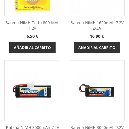
Bateria NiMH Tattu 800 MAh
Bateria NiMH 1600mAh 7.2V
1.2v
2/3A
Precio
Precio
6,50 €
16,90 €
AÑADIR AL CARRITO
AÑADIR AL CARRITO
Bateria NiMH 3000mAh 7.2V
Bateria NiMH 3000mAh 7.2V