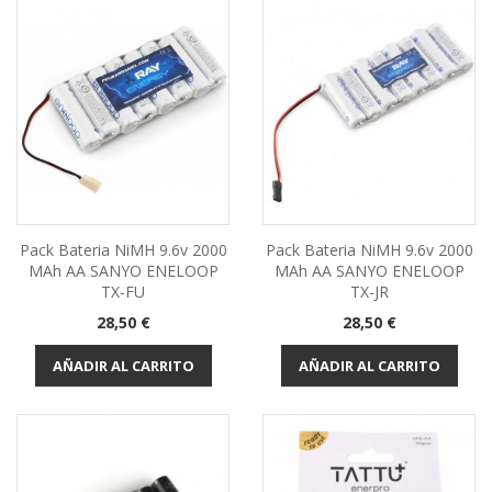
Pack Bateria NiMH 9.6v 2000
Pack Bateria NiMH 9.6v 2000
MAh AA SANYO ENELOOP
MAh AA SANYO ENELOOP
TX-FU
TX-JR
Precio
Precio
28,50 €
28,50 €
AÑADIR AL CARRITO
AÑADIR AL CARRITO