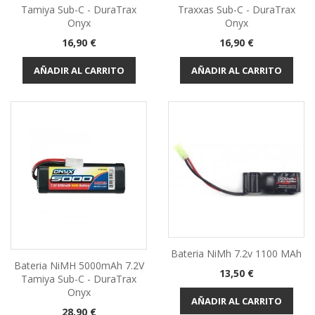
Tamiya Sub-C - DuraTrax
Traxxas Sub-C - DuraTrax
Onyx
Onyx
Precio
Precio
16,90 €
16,90 €
AÑADIR AL CARRITO
AÑADIR AL CARRITO
Bateria NiMh 7.2v 1100 MAh
Bateria NiMH 5000mAh 7.2V
Precio
13,50 €
Tamiya Sub-C - DuraTrax
Onyx
AÑADIR AL CARRITO
Precio
28,90 €