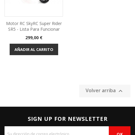
Motor RC SkyRC Super Rider
SR5 - Lista Para Funcionar
Precio
299,00 €
AÑADIR AL CARRITO
Volver arriba

SIGN UP FOR NEWSLETTER