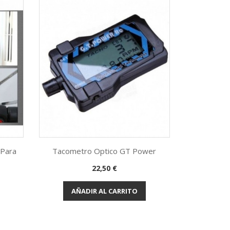
 Para
Tacometro Optico GT Power
0
Precio
22,50 €
Vista rápida

AÑADIR AL CARRITO