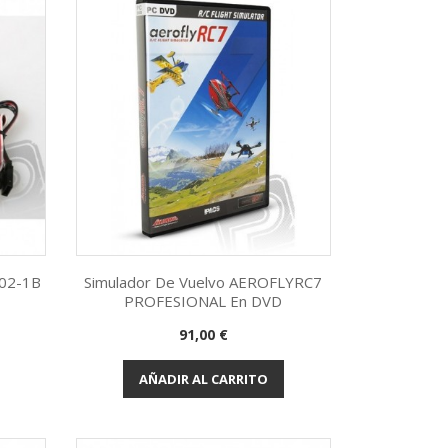
602-1B
Simulador De Vuelvo AEROFLYRC7
PROFESIONAL En DVD
Vista rápida

Precio
91,00 €
AÑADIR AL CARRITO