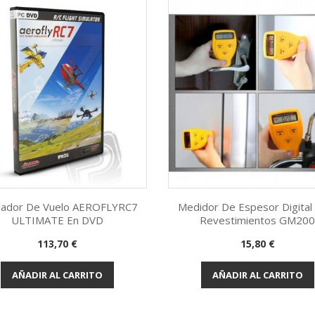
lador De Vuelo AEROFLYRC7
Medidor De Espesor Digital
ULTIMATE En DVD
Revestimientos GM20
Vista rápida
Vista rápida


Precio
Precio
113,70 €
15,80 €
AÑADIR AL CARRITO
AÑADIR AL CARRITO