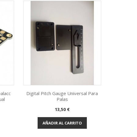
alacc
Digital Pitch Gauge Universal Para
ual
Palas
Vista rápida

Precio
13,50 €
AÑADIR AL CARRITO