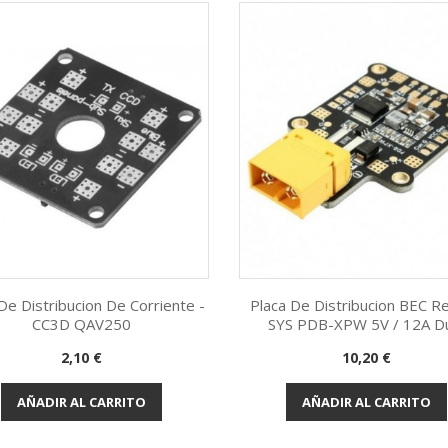
De Distribucion De Corriente -
Placa De Distribucion BEC Re
CC3D QAV250
SYS PDB-XPW 5V / 12A D
Vista rápida
Vista rápida


Precio
Precio
2,10 €
10,20 €
AÑADIR AL CARRITO
AÑADIR AL CARRITO