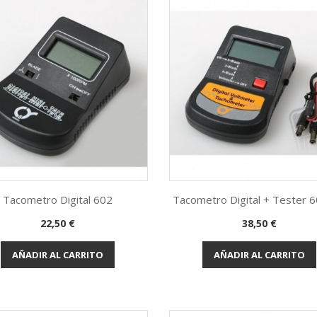
Tacometro Digital 602
Tacometro Digital + Tester 
Precio
Precio
22,50 €
38,50 €
Vista rápida
Vista rápida


AÑADIR AL CARRITO
AÑADIR AL CARRITO