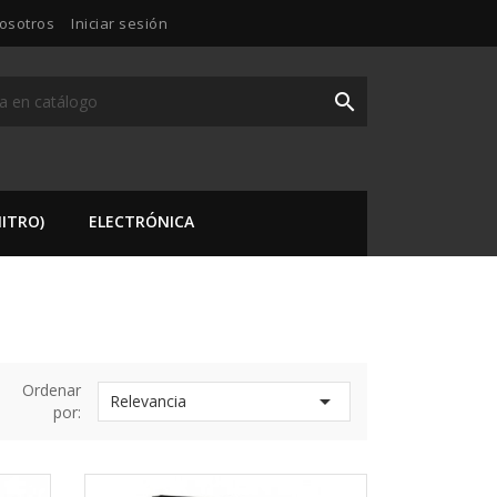
osotros
Iniciar sesión

ITRO)
ELECTRÓNICA
Ordenar

Relevancia
por: