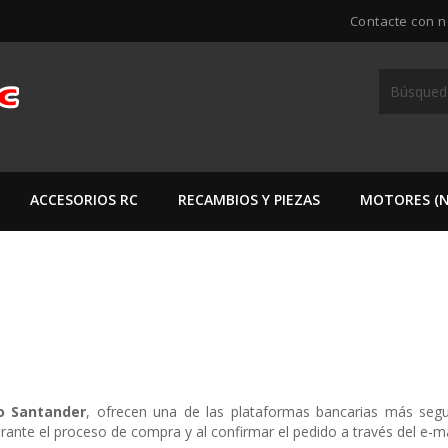
Contacte con n
ACCESORIOS RC
RECAMBIOS Y PIEZAS
MOTORES (N
o Santander
, ofrecen una de las plataformas bancarias más segu
urante el proceso de compra y al confirmar el pedido a través del e-ma