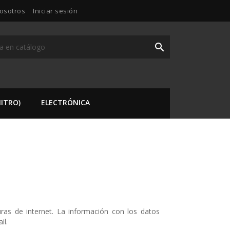
osotros
Iniciar sesión

ITRO)
ELECTRÓNICA
ras de internet. La información con los datos
il.