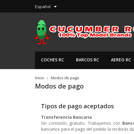

Español
COCHES RC
BARCOS RC
AEREO RC
Inicio
Modos de pago
Modos de pago
Tipos de pago aceptados
Transferencia Bancaria
Sin comisión, gratuito. Trabajamos con
Banc
bancarios para el pago del pedido la recibirás d