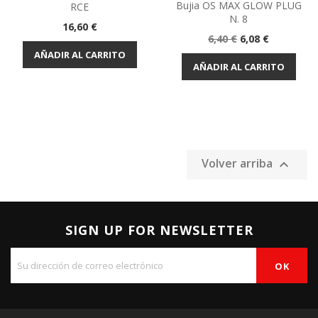
Bujia OS MAX GLOW PLUG
RCE
N. 8
Precio
16,60 €
Precio
Precio
6,40 €
6,08 €
base
AÑADIR AL CARRITO
AÑADIR AL CARRITO
Volver arriba

SIGN UP FOR NEWSLETTER