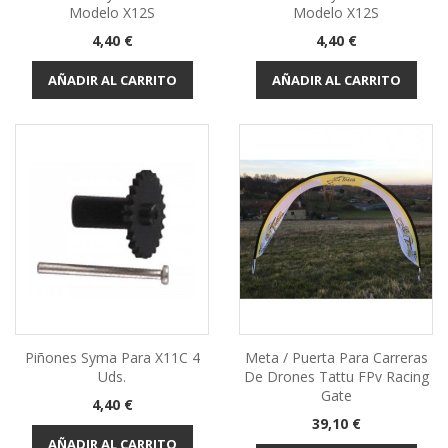
Modelo X12S
Modelo X12S
Precio
Precio
4,40 €
4,40 €
AÑADIR AL CARRITO
AÑADIR AL CARRITO
Piñones Syma Para X11C 4
Meta / Puerta Para Carreras
Uds.
De Drones Tattu FPv Racing
Gate
Precio
4,40 €
Precio
39,10 €
AÑADIR AL CARRITO