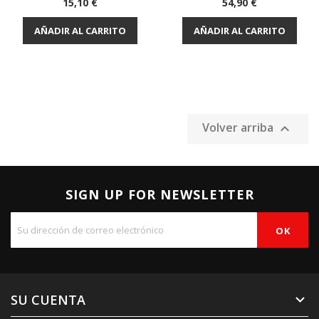
Precio
Precio
15,10 €
54,90 €
AÑADIR AL CARRITO
AÑADIR AL CARRITO
Volver arriba

SIGN UP FOR NEWSLETTER
SU CUENTA
