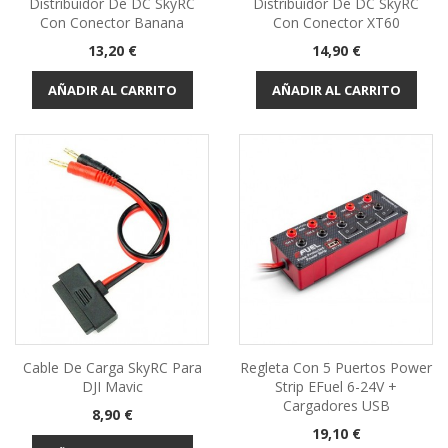
Distribuidor De DC SkyRC
Distribuidor De DC SkyRC
Con Conector Banana
Con Conector XT60
Precio
Precio
13,20 €
14,90 €
AÑADIR AL CARRITO
AÑADIR AL CARRITO
Cable De Carga SkyRC Para
Regleta Con 5 Puertos Power
DJI Mavic
Strip EFuel 6-24V +
Cargadores USB
Precio
8,90 €
Precio
19,10 €