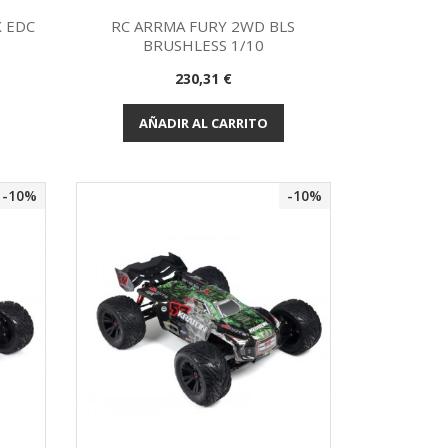
X EDC
RC ARRMA FURY 2WD BLS
BRUSHLESS 1/10
Vista rápida

Precio
230,31 €
AÑADIR AL CARRITO
-10%
-10%