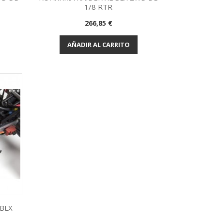
1/8 RTR
Vista rápida

Precio
266,85 €
AÑADIR AL CARRITO
BLX