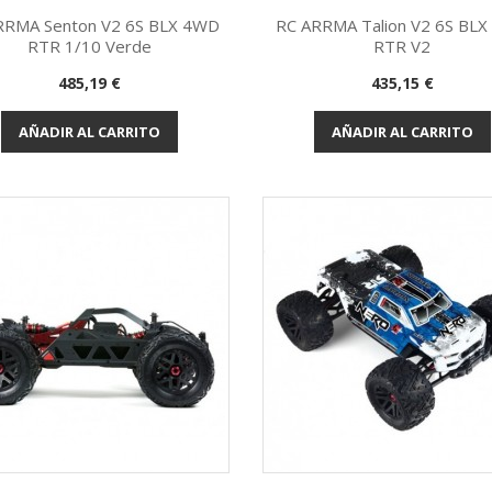
RRMA Senton V2 6S BLX 4WD
RC ARRMA Talion V2 6S BL
RTR 1/10 Verde
RTR V2
Vista rápida
Vista rápida


Precio
Precio
485,19 €
435,15 €
AÑADIR AL CARRITO
AÑADIR AL CARRITO