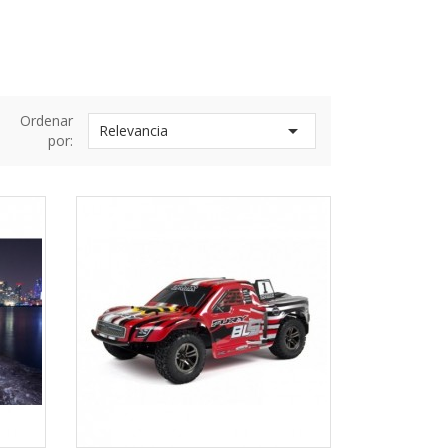
Ordenar

Relevancia
por: