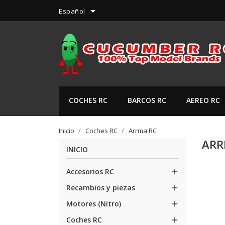

Español
COCHES RC
BARCOS RC
AEREO RC
Inicio
Coches RC
Arrma RC
ARR
INICIO
Accesorios RC

Recambios y piezas

Motores (Nitro)

Coches RC
