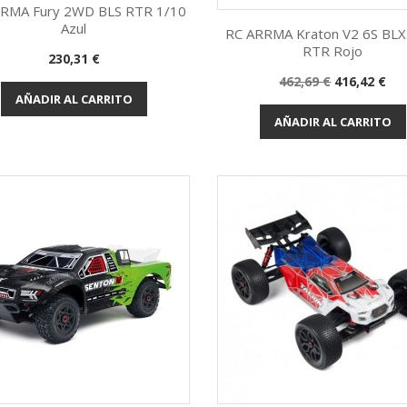
RMA Fury 2WD BLS RTR 1/10
Azul
RC ARRMA Kraton V2 6S BL
RTR Rojo
Vista rápida

Precio
230,31 €
Vista rápida

Precio
Precio
462,69 €
416,42 €
base
AÑADIR AL CARRITO
AÑADIR AL CARRITO