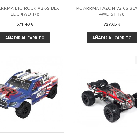
ARRMA BIG ROCK V2 6S BLX
RC ARRMA FAZON V2 6S BL
EDC 4WD 1/8
4WD ST 1/8
Vista rápida
Vista rápida


Precio
Precio
671,40 €
727,65 €
AÑADIR AL CARRITO
AÑADIR AL CARRITO