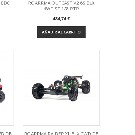
 EDC
RC ARRMA OUTCAST V2 6S BLX
4WD ST 1/8 RTR
Vista rápida

Precio
484,74 €
AÑADIR AL CARRITO
WD DB
RC ARRMA RAIDER XL BLX 2WD DB