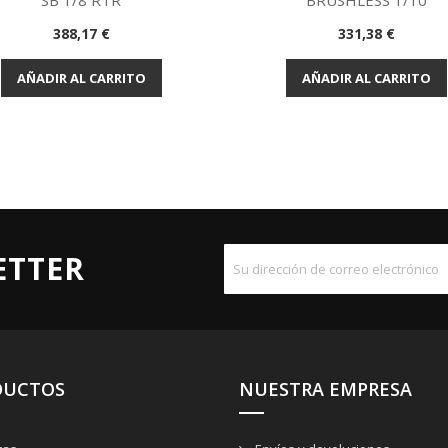
SB 1/8 RTR
BRUSHLESS 1/10
Vista rápida
Vista rápida


Precio
Precio
388,17 €
331,38 €
AÑADIR AL CARRITO
AÑADIR AL CARRITO
ETTER
DUCTOS
NUESTRA EMPRESA