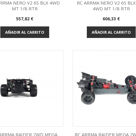
RRMA NERO V2 6S BLX 4WD
RC ARRMA NERO V2 6S BLX
MT 1/8 RTR
4WD MT 1/8 RTR
Vista rápida
Vista rápida


Precio
Precio
557,82 €
606,33 €
AÑADIR AL CARRITO
AÑADIR AL CARRITO
 ARRMA RAIDER 2WD MEGA
RC ARRMA RAIDER MEGA 2