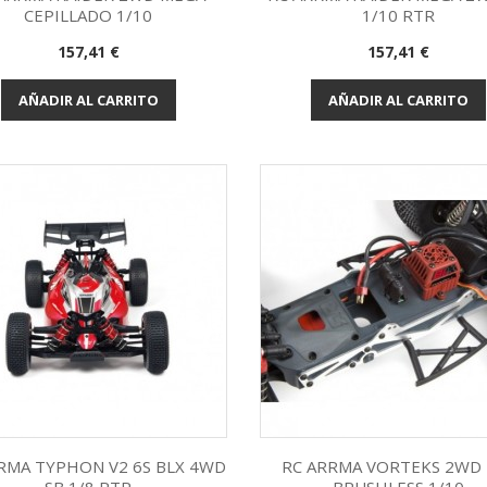
CEPILLADO 1/10
1/10 RTR
Vista rápida
Vista rápida


Precio
Precio
157,41 €
157,41 €
AÑADIR AL CARRITO
AÑADIR AL CARRITO
RMA TYPHON V2 6S BLX 4WD
RC ARRMA VORTEKS 2WD 