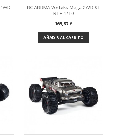
X 4WD
RC ARRMA Vorteks Mega 2WD ST
RTR 1/10
Vista rápida

Precio
169,83 €
AÑADIR AL CARRITO