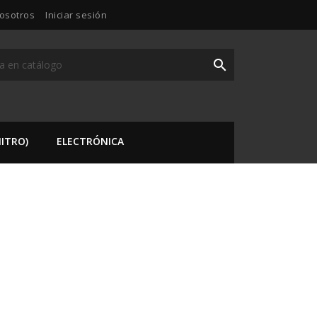
osotros
Iniciar sesión

ITRO)
ELECTRÓNICA