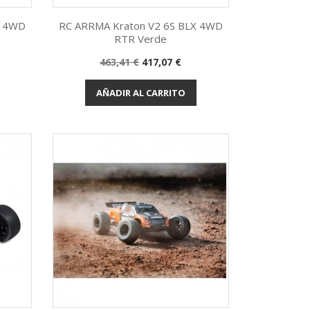
X 4WD
RC ARRMA Kraton V2 6S BLX 4WD
RTR Verde
Vista rápida

Precio
Precio
463,41 €
417,07 €
base
AÑADIR AL CARRITO